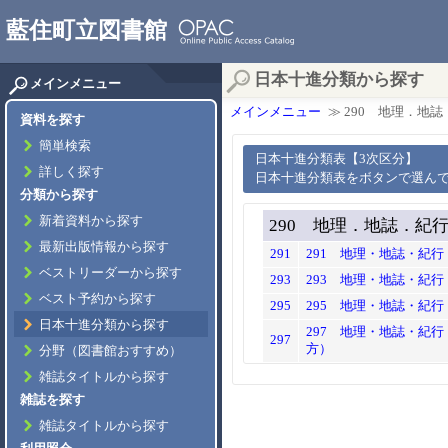
藍住町立図書館
日本十進分類から探す
メインメニュー
メインメニュー
≫ 290 地理．地
資料を探す
簡単検索
日本十進分類表【3次区分】
詳しく探す
日本十進分類表をボタンで選ん
分類から探す
新着資料から探す
290 地理．地誌．紀
最新出版情報から探す
291
291 地理・地誌・紀
ベストリーダーから探す
293
293 地理・地誌・紀
ベスト予約から探す
295
295 地理・地誌・紀
日本十進分類から探す
297 地理・地誌・紀
297
方）
分野（図書館おすすめ）
雑誌タイトルから探す
雑誌を探す
雑誌タイトルから探す