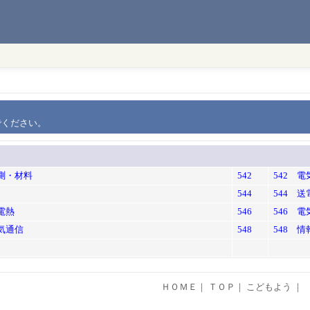
でください。
計測・材料
542
542 
544
544 
電熱
546
546 
気通信
548
548 
ＨＯＭＥ
｜
ＴＯＰ
｜
こどもよう
｜