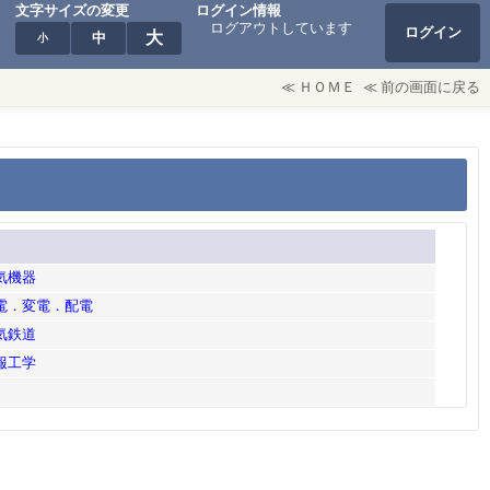
文字サイズの変更
ログイン情報
ログアウトしています
ログイン
大
中
小
≪
ＨＯＭＥ
≪
前の画面に戻る
電気機器
送電．変電．配電
電気鉄道
情報工学