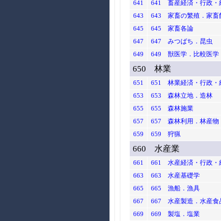
641
641 畜産経済・行政・
643
643 家畜の繁殖．家畜
645
645 家畜各論
647
647 みつばち．昆虫
649
649 獣医学．比較医学
650 林業
651
651 林業経済・行政・
653
653 森林立地．造林
655
655 森林施業
657
657 森林利用．林産
659
659 狩猟
660 水産業
661
661 水産経済・行政・
663
663 水産基礎学
665
665 漁船．漁具
667
667 水産製造．水産食
669
669 製塩．塩業