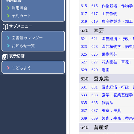
利用照会
615
615 作物栽培．作物学
利用照会
617
617 工芸作物
予約カート
619
619 農産物製造・加工
サブメニュー
620 園芸
図書館カレンダー
621
621 園芸経済・行政・
お知らせ一覧
623
623 園芸植物学．病虫
625
625 果樹園芸
表示切替
627
627 花卉園芸［草花］
こどもよう
629
629 造園
630 蚕糸業
631
631 蚕糸経済・行政・
633
633 蚕学．蚕業基礎学
635
635 飼育法
637
637 蚕室．蚕具
639
639 製糸．生糸．蚕糸
640 畜産業