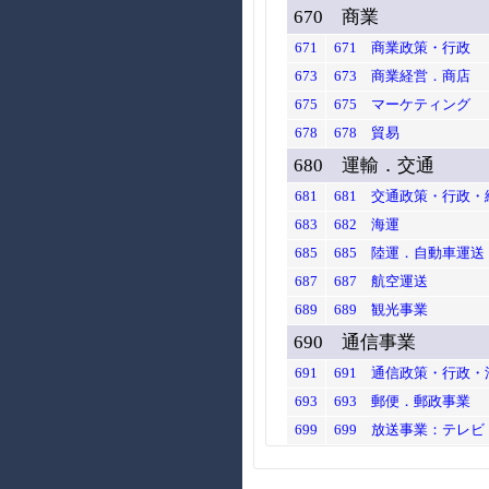
670 商業
671
671 商業政策・行政
673
673 商業経営．商店
675
675 マーケティング
678
678 貿易
680 運輸．交通
681
681 交通政策・行政・
683
682 海運
685
685 陸運．自動車運送
687
687 航空運送
689
689 観光事業
690 通信事業
691
691 通信政策・行政・
693
693 郵便．郵政事業
699
699 放送事業：テレ