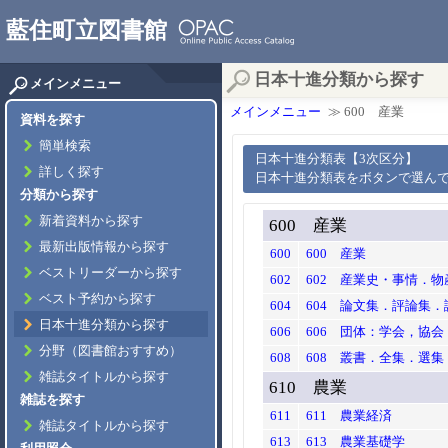
藍住町立図書館
日本十進分類から探す
メインメニュー
メインメニュー
≫ 600 産業
資料を探す
簡単検索
日本十進分類表【3次区分】
詳しく探す
日本十進分類表をボタンで選ん
分類から探す
新着資料から探す
600 産業
最新出版情報から探す
600
600 産業
ベストリーダーから探す
602
602 産業史・事情．物
ベスト予約から探す
604
604 論文集．評論集
日本十進分類から探す
606
606 団体：学会，協会
分野（図書館おすすめ）
608
608 叢書．全集．選集
雑誌タイトルから探す
610 農業
雑誌を探す
611
611 農業経済
雑誌タイトルから探す
613
613 農業基礎学