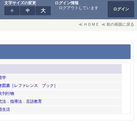
文字サイズの変更
ログイン情報
ログアウトしています
ログイン
大
中
小
≪
ＨＯＭＥ
≪
前の画面に戻る
語学
参考図書［レファレンス ブック］
逐次刊行物
研究法．指導法．言語教育
言語生活