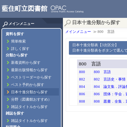
藍住町立図書館
日本十進分類から探す
メインメニュー
メインメニュー
≫ 800 言語
資料を探す
簡単検索
日本十進分類表【3次区分】
詳しく探す
日本十進分類表をボタンで選ん
分類から探す
新着資料から探す
800 言語
最新出版情報から探す
800
800 言語
ベストリーダーから探す
802
802 言語史・事
ベスト予約から探す
804
804 論文集．評
日本十進分類から探す
806
806 団体：学会
分野（図書館おすすめ）
808
808 叢書．全集．
雑誌タイトルから探す
雑誌を探す
雑誌タイトルから探す