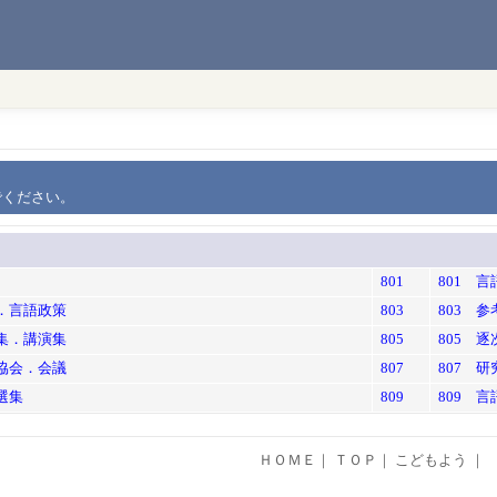
でください。
801
801 言
情．言語政策
803
803 
論集．講演集
805
805 
．協会．会議
807
807 
選集
809
809 
ＨＯＭＥ
｜
ＴＯＰ
｜
こどもよう
｜