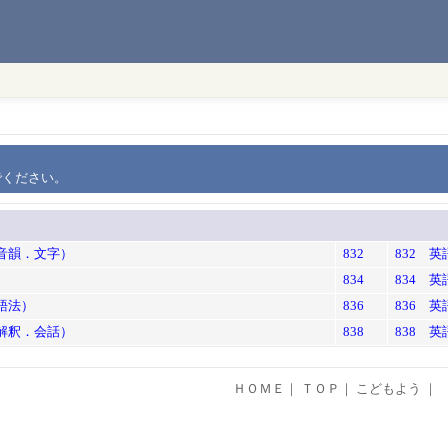
でください。
．音韻．文字）
832
832 
834
834 
語法）
836
836 
．解釈．会話）
838
838 
ＨＯＭＥ
｜
ＴＯＰ
｜
こどもよう
｜