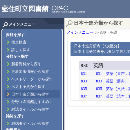
藍住町立図書館
日本十進分類から探す
メインメニュー
メインメニュー
≫ 830 英語
資料を探す
簡単検索
日本十進分類表【3次区分】
詳しく探す
日本十進分類表をボタンで選ん
分類から探す
新着資料から探す
830 英語
最新出版情報から探す
831
831 英語（音声
ベストリーダーから探す
833
833 英語（辞典）
ベスト予約から探す
835
835 英語（文法．
日本十進分類から探す
837
837 英語（読本
分野（図書館おすすめ）
雑誌タイトルから探す
雑誌を探す
雑誌タイトルから探す