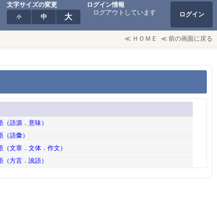
文字サイズの変更
ログイン情報
ログアウトしています
ログイン
大
中
小
≪
ＨＯＭＥ
≪
前の画面に戻る
英語（語源．意味）
英語（語彙）
英語（文章．文体．作文）
英語（方言．訛語）