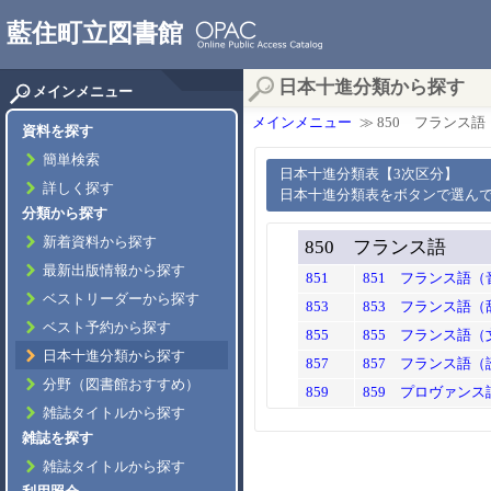
藍住町立図書館
日本十進分類から探す
メインメニュー
メインメニュー
≫ 850 フランス語
資料を探す
簡単検索
日本十進分類表【3次区分】
詳しく探す
日本十進分類表をボタンで選ん
分類から探す
新着資料から探す
850 フランス語
最新出版情報から探す
851
851 フランス語
ベストリーダーから探す
853
853 フランス語（
ベスト予約から探す
855
855 フランス語
日本十進分類から探す
857
857 フランス語
分野（図書館おすすめ）
859
859 プロヴァンス
雑誌タイトルから探す
雑誌を探す
雑誌タイトルから探す