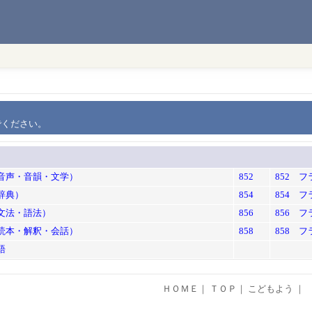
でください。
（音声・音韻・文学）
852
852 
辞典）
854
854 
（文法・語法）
856
856 
（読本・解釈・会話）
858
858 
語
ＨＯＭＥ
｜
ＴＯＰ
｜
こどもよう
｜