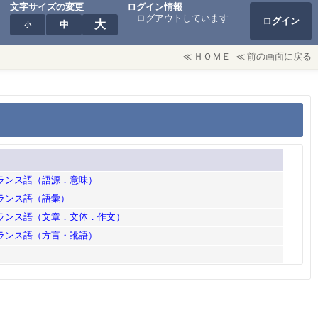
文字サイズの変更
ログイン情報
ログアウトしています
ログイン
大
中
小
≪
ＨＯＭＥ
≪
前の画面に戻る
フランス語（語源．意味）
フランス語（語彙）
フランス語（文章．文体．作文）
フランス語（方言・訛語）